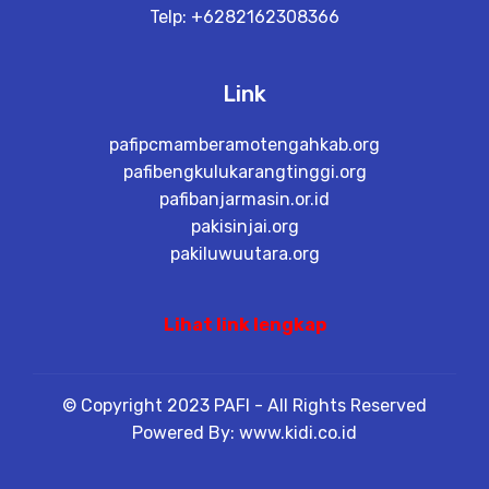
Telp: +6282162308366
Link
pafipcmamberamotengahkab.org
pafibengkulukarangtinggi.org
pafibanjarmasin.or.id
pakisinjai.org
pakiluwuutara.org
Lihat link lengkap
© Copyright 2023 PAFI - All Rights Reserved
Powered By: www.kidi.co.id